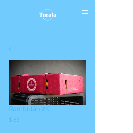
Rambután 2K
Precio
$ 85