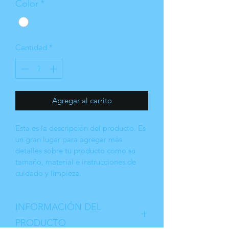
Color
*
Cantidad
*
Agregar al carrito
Esta es la descripción del producto. Es 
un gran lugar para agregar más 
detalles sobre tu producto como su 
tamaño, material e instrucciones de 
cuidado y limpieza.
INFORMACIÓN DEL
PRODUCTO